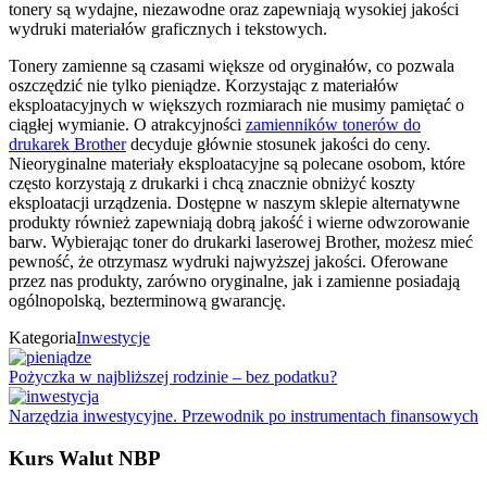
tonery są wydajne, niezawodne oraz zapewniają wysokiej jakości
wydruki materiałów graficznych i tekstowych.
Tonery zamienne są czasami większe od oryginałów, co pozwala
oszczędzić nie tylko pieniądze. Korzystając z materiałów
eksploatacyjnych w większych rozmiarach nie musimy pamiętać o
ciągłej wymianie. O atrakcyjności
zamienników tonerów do
drukarek Brother
decyduje głównie stosunek jakości do ceny.
Nieoryginalne materiały eksploatacyjne są polecane osobom, które
często korzystają z drukarki i chcą znacznie obniżyć koszty
eksploatacji urządzenia. Dostępne w naszym sklepie alternatywne
produkty również zapewniają dobrą jakość i wierne odwzorowanie
barw. Wybierając toner do drukarki laserowej Brother, możesz mieć
pewność, że otrzymasz wydruki najwyższej jakości. Oferowane
przez nas produkty, zarówno oryginalne, jak i zamienne posiadają
ogólnopolską, bezterminową gwarancję.
Kategoria
Inwestycje
Pożyczka w najbliższej rodzinie – bez podatku?
Narzędzia inwestycyjne. Przewodnik po instrumentach finansowych
Kurs Walut NBP