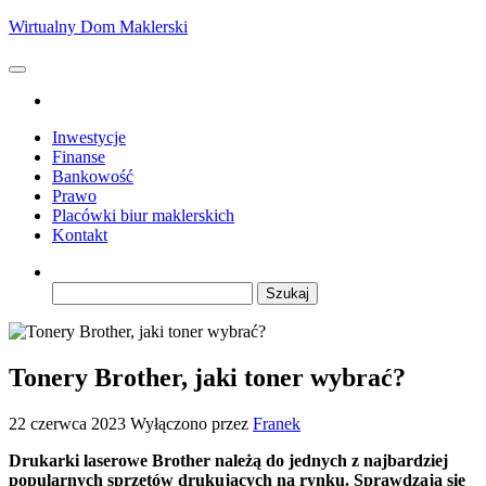
Przejdź
Wirtualny Dom Maklerski
do
treści
Inwestycje
Finanse
Bankowość
Prawo
Placówki biur maklerskich
Kontakt
Szukaj:
Tonery Brother, jaki toner wybrać?
22 czerwca 2023
Wyłączono
przez
Franek
Drukarki laserowe Brother należą do jednych z najbardziej
popularnych sprzętów drukujących na rynku. Sprawdzają się