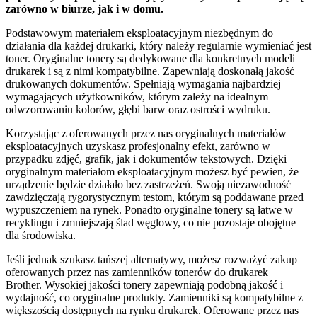
zarówno w biurze, jak i w domu.
Podstawowym materiałem eksploatacyjnym niezbędnym do
działania dla każdej drukarki, który należy regularnie wymieniać jest
toner. Oryginalne tonery są dedykowane dla konkretnych modeli
drukarek i są z nimi kompatybilne. Zapewniają doskonałą jakość
drukowanych dokumentów. Spełniają wymagania najbardziej
wymagających użytkowników, którym zależy na idealnym
odwzorowaniu kolorów, głębi barw oraz ostrości wydruku.
Korzystając z oferowanych przez nas oryginalnych materiałów
eksploatacyjnych uzyskasz profesjonalny efekt, zarówno w
przypadku zdjęć, grafik, jak i dokumentów tekstowych. Dzięki
oryginalnym materiałom eksploatacyjnym możesz być pewien, że
urządzenie będzie działało bez zastrzeżeń. Swoją niezawodność
zawdzięczają rygorystycznym testom, którym są poddawane przed
wypuszczeniem na rynek. Ponadto oryginalne tonery są łatwe w
recyklingu i zmniejszają ślad węglowy, co nie pozostaje obojętne
dla środowiska.
Jeśli jednak szukasz tańszej alternatywy, możesz rozważyć zakup
oferowanych przez nas zamienników tonerów do drukarek
Brother. Wysokiej jakości tonery zapewniają podobną jakość i
wydajność, co oryginalne produkty. Zamienniki są kompatybilne z
większością dostępnych na rynku drukarek. Oferowane przez nas