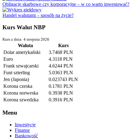
Obligacje skarbowe czy korporacyjne – w co warto inwestować?
Handel walutami – sposób na życie?
Kurs Walut NBP
Kurs z dnia: 4 sierpnia 2026
Waluta
Kurs
Dolar amerykański
3.7468 PLN
Euro
4.3118 PLN
Frank szwajcarski
4.6244 PLN
Funt szterling
5.0363 PLN
Jen (Japonia)
0.023743 PLN
Korona czeska
0.1781 PLN
Korona norweska
0.3938 PLN
Korona szwedzka
0.3916 PLN
Menu
Inwestycje
Finanse
Bankowość