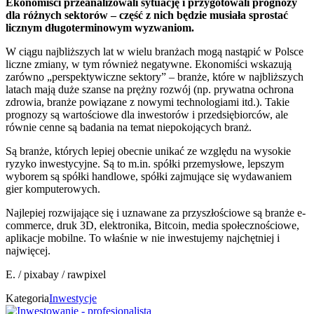
Ekonomiści przeanalizowali sytuację i przygotowali prognozy
dla różnych sektorów – część z nich będzie musiała sprostać
licznym długoterminowym wyzwaniom.
W ciągu najbliższych lat w wielu branżach mogą nastąpić w Polsce
liczne zmiany, w tym również negatywne. Ekonomiści wskazują
zarówno „perspektywiczne sektory” – branże, które w najbliższych
latach mają duże szanse na prężny rozwój (np. prywatna ochrona
zdrowia, branże powiązane z nowymi technologiami itd.). Takie
prognozy są wartościowe dla inwestorów i przedsiębiorców, ale
równie cenne są badania na temat niepokojących branż.
Są branże, których lepiej obecnie unikać ze względu na wysokie
ryzyko inwestycyjne. Są to m.in. spółki przemysłowe, lepszym
wyborem są spółki handlowe, spółki zajmujące się wydawaniem
gier komputerowych.
Najlepiej rozwijające się i uznawane za przyszłościowe są branże e-
commerce, druk 3D, elektronika, Bitcoin, media społecznościowe,
aplikacje mobilne. To właśnie w nie inwestujemy najchętniej i
najwięcej.
E. / pixabay / rawpixel
Kategoria
Inwestycje